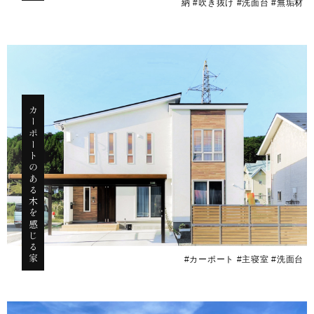
納 #吹き抜け #洗面台 #無垢材
カーポートのある木を感じる家
#カーポート #主寝室 #洗面台