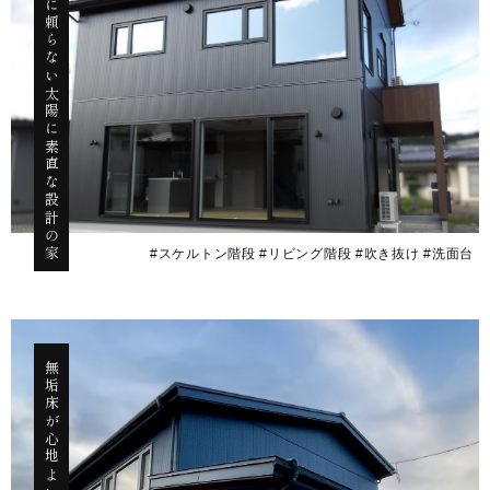
暖房に頼らない太陽に素直な設計の家
#スケルトン階段 #リビング階段 #吹き抜け #洗面台