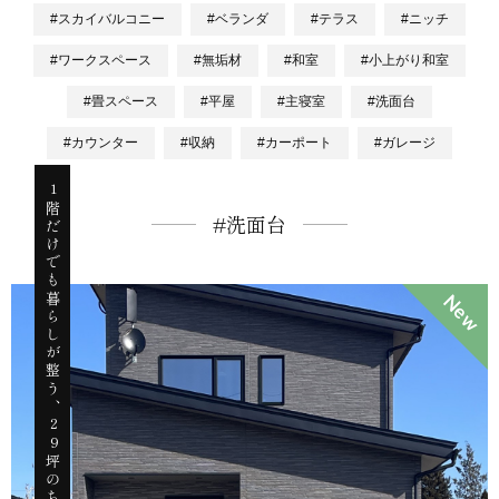
#スカイバルコニー
#ベランダ
#テラス
#ニッチ
#ワークスペース
#無垢材
#和室
#小上がり和室
#畳スペース
#平屋
#主寝室
#洗面台
#カウンター
#収納
#カーポート
#ガレージ
1階だけでも暮らしが整う、29坪のちょうどいいお家
#洗面台
New