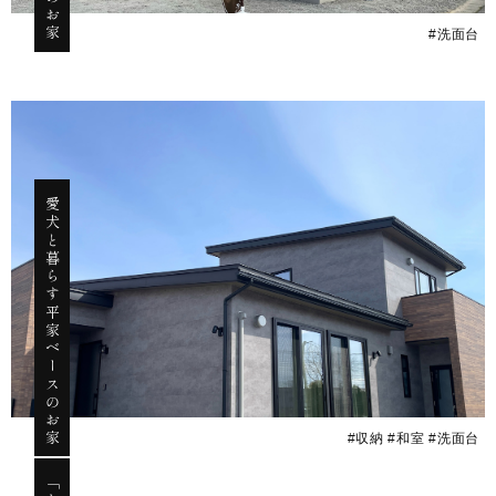
#洗面台
愛犬と暮らす平家ベースのお家
#収納 #和室 #洗面台