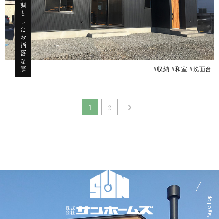
黒を基調としたお洒落な家
#収納 #和室 #洗面台
1
2
PageTop