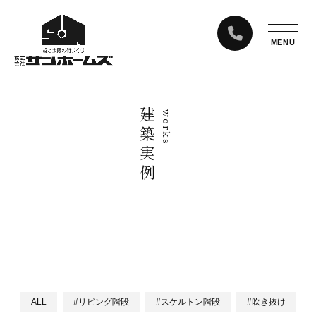
建築実例
works
ALL
#リビング階段
#スケルトン階段
#吹き抜け