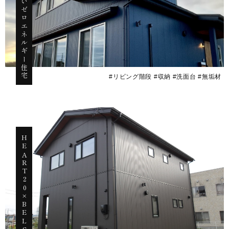
無垢床が心地よいゼロエネルギー住宅
#リビング階段 #収納 #洗面台 #無垢材
HEART20×BELS認定の家