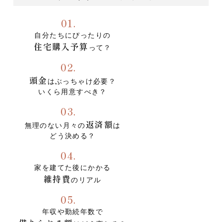
01.
自分たちにぴったりの
住宅購入予算
って？
02.
頭金
はぶっちゃけ必要？
いくら用意すべき？
03.
返済額
無理のない月々の
は
どう決める？
04.
家を建てた後にかかる
維持費
のリアル
05.
年収や勤続年数で